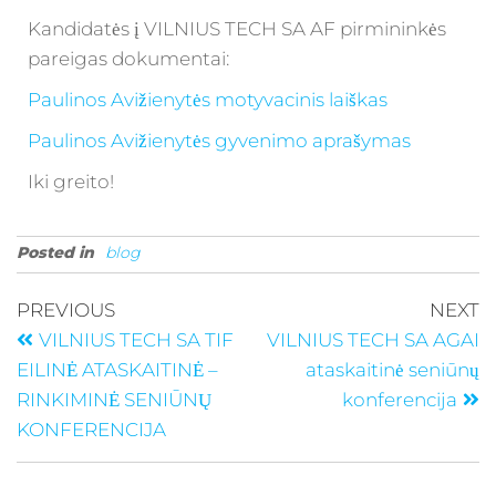
Kandidatės į VILNIUS TECH SA AF pirmininkės
pareigas dokumentai:
Paulinos Avižienytės motyvacinis laiškas
Paulinos Avižienytės gyvenimo aprašymas
Iki greito!
Posted in
blog
PREVIOUS
NEXT
VILNIUS TECH SA TIF
VILNIUS TECH SA AGAI
EILINĖ ATASKAITINĖ –
ataskaitinė seniūnų
RINKIMINĖ SENIŪNŲ
konferencija
KONFERENCIJA