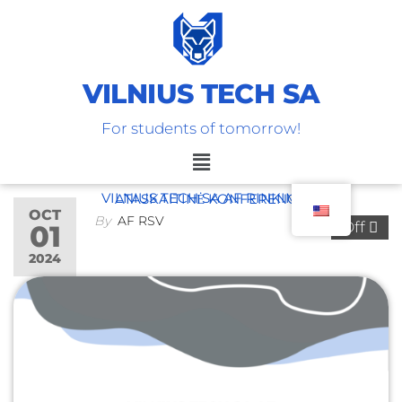
VILNIUS TECH SA
For students of tomorrow!
VILNIUS TECH SA AF RINKIMINĖ – ATASKAITINĖ KONFERENCIJA
OCT
By
AF RSV
Off
01
2024