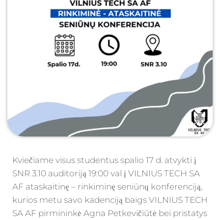
Kviečiame visus studentus spalio 17 d. atvykti į
SNR 3.10 auditoriją 19:00 val į VILNIUS TECH SA
AF ataskaitinę – rinkiminę seniūnų konferenciją,
kurios metu savo kadenciją baigs VILNIUS TECH
SA AF pirmininkė Agna Petkevičiūtė bei pristatys