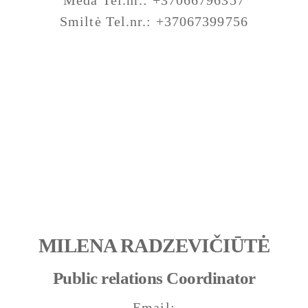
Meda Tel.nr.: +37066796357
Smiltė Tel.nr.: +37067399756
MILENA RADZEVIČIŪTĖ
Public relations Coordinator
Email: