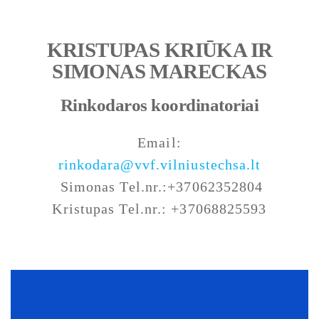
KRISTUPAS KRIŪKA IR
SIMONAS MARECKAS
Rinkodaros
k
oordinatoriai
Email:
rinkodara@vvf.vilniustechsa.lt
Simonas Tel.nr.:+37062352804
Kristupas Tel.nr.: +37068825593