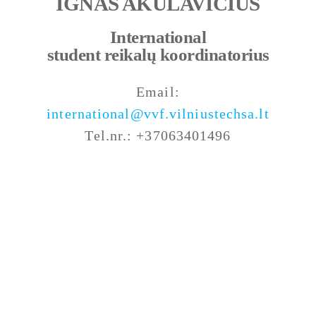
IGNAS AKULAVIČIUS
International
student
reikalų
k
oordinatorius
Email:
international@vvf.vilniustechsa.lt
Tel.nr.: +37063401496