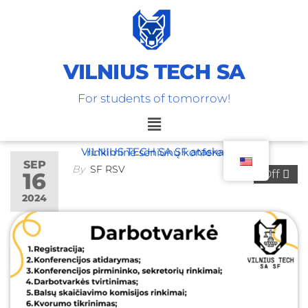
VILNIUS TECH SA
For students of tomorrow!
VILNIUS TECH SA SF ataskaitinė-rinkiminė seniūnų konferencija
SEP
By
SF RSV
Off
16
2024