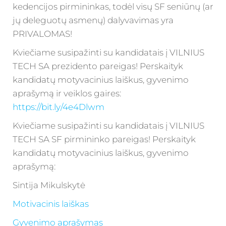
kedencijos pirmininkas, todėl visų SF seniūnų (ar
jų deleguotų asmenų) dalyvavimas yra
PRIVALOMAS!
Kviečiame susipažinti su kandidatais į VILNIUS
TECH SA prezidento pareigas! Perskaityk
kandidatų motyvacinius laiškus, gyvenimo
aprašymą ir veiklos gaires:
https://bit.ly/4e4Dlwm
Kviečiame susipažinti su kandidatais į VILNIUS
TECH SA SF pirmininko pareigas! Perskaityk
kandidatų motyvacinius laiškus, gyvenimo
aprašymą:
Sintija Mikulskytė
Motivacinis laiškas
G
yvenimo aprašymas