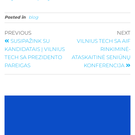
Posted in
blog
PREVIOUS
NEXT
SUSIPAŽINK SU
VILNIUS TECH SA AIF
KANDIDATAIS Į VILNIUS
RINKIMINĖ-
TECH SA PREZIDENTO
ATASKAITINĖ SENIŪNŲ
PAREIGAS
KONFERENCIJA