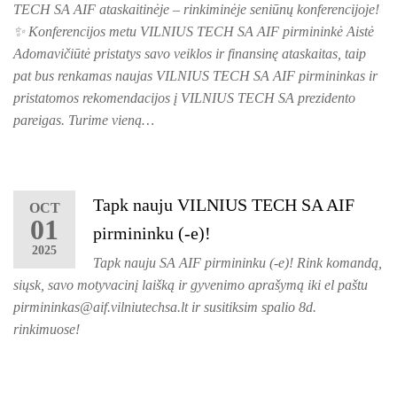
TECH SA AIF ataskaitinėje – rinkiminėje seniūnų konferencijoje!
✨ Konferencijos metu VILNIUS TECH SA AIF pirmininkė Aistė
Adomavičiūtė pristatys savo veiklos ir finansinę ataskaitas, taip
pat bus renkamas naujas VILNIUS TECH SA AIF pirmininkas ir
pristatomos rekomendacijos į VILNIUS TECH SA prezidento
pareigas. Turime vieną…
Tapk nauju VILNIUS TECH SA AIF
OCT
01
pirmininku (-e)!
2025
Tapk nauju SA AIF pirmininku (-e)! Rink komandą,
siųsk, savo motyvacinį laišką ir gyvenimo aprašymą iki el paštu
pirmininkas@aif.vilniutechsa.lt ir susitiksim spalio 8d.
rinkimuose!