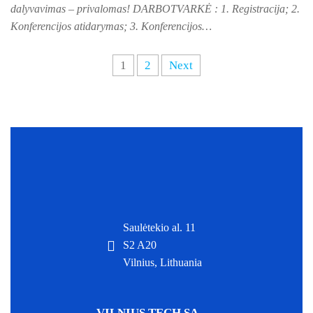
dalyvavimas – privalomas! DARBOTVARKĖ : 1. Registracija; 2.
Konferencijos atidarymas; 3. Konferencijos…
1
2
Next
Saulėtekio al. 11
S2 A20
Vilnius, Lithuania
VILNIUS TECH SA