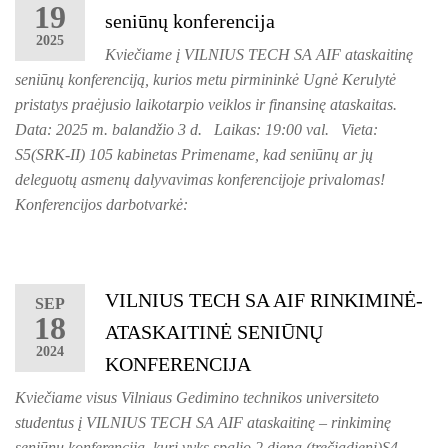
19
seniūnų konferencija
2025
Kviečiame į VILNIUS TECH SA AIF ataskaitinę
seniūnų konferenciją, kurios metu pirmininkė Ugnė Kerulytė
pristatys praėjusio laikotarpio veiklos ir finansinę ataskaitas.
Data: 2025 m. balandžio 3 d. Laikas: 19:00 val. Vieta:
S5(SRK-II) 105 kabinetas Primename, kad seniūnų ar jų
deleguotų asmenų dalyvavimas konferencijoje privalomas!
Konferencijos darbotvarkė:
VILNIUS TECH SA AIF RINKIMINĖ-
SEP
18
ATASKAITINĖ SENIŪNŲ
2024
KONFERENCIJA
Kviečiame visus Vilniaus Gedimino technikos universiteto
studentus į VILNIUS TECH SA AIF ataskaitinę – rinkiminę
seniūnų konferenciją, kuri vyks spalio 2 dieną (trečiadienį)S4