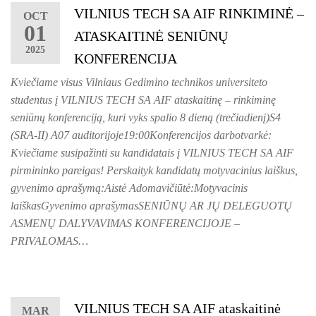
VILNIUS TECH SA AIF RINKIMINĖ –
OCT
01
ATASKAITINĖ SENIŪNŲ
2025
KONFERENCIJA
Kviečiame visus Vilniaus Gedimino technikos universiteto
studentus į VILNIUS TECH SA AIF ataskaitinę – rinkiminę
seniūnų konferenciją, kuri vyks spalio 8 dieną (trečiadienį)S4
(SRA-II) A07 auditorijoje19:00Konferencijos darbotvarkė:
Kviečiame susipažinti su kandidatais į VILNIUS TECH SA AIF
pirmininko pareigas! Perskaityk kandidatų motyvacinius laiškus,
gyvenimo aprašymą:Aistė Adomavičiūtė:Motyvacinis
laiškasGyvenimo aprašymasSENIŪNŲ AR JŲ DELEGUOTŲ
ASMENŲ DALYVAVIMAS KONFERENCIJOJE –
PRIVALOMAS…
VILNIUS TECH SA AIF ataskaitinė
MAR