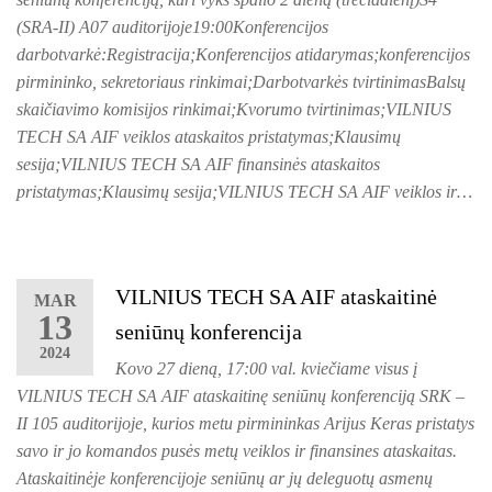
(SRA-II) A07 auditorijoje19:00Konferencijos
darbotvarkė:Registracija;Konferencijos atidarymas;konferencijos
pirmininko, sekretoriaus rinkimai;Darbotvarkės tvirtinimasBalsų
skaičiavimo komisijos rinkimai;Kvorumo tvirtinimas;VILNIUS
TECH SA AIF veiklos ataskaitos pristatymas;Klausimų
sesija;VILNIUS TECH SA AIF finansinės ataskaitos
pristatymas;Klausimų sesija;VILNIUS TECH SA AIF veiklos ir…
VILNIUS TECH SA AIF ataskaitinė
MAR
13
seniūnų konferencija
2024
Kovo 27 dieną, 17:00 val. kviečiame visus į
VILNIUS TECH SA AIF ataskaitinę seniūnų konferenciją SRK –
II 105 auditorijoje, kurios metu pirmininkas Arijus Keras pristatys
savo ir jo komandos pusės metų veiklos ir finansines ataskaitas.
Ataskaitinėje konferencijoje seniūnų ar jų deleguotų asmenų