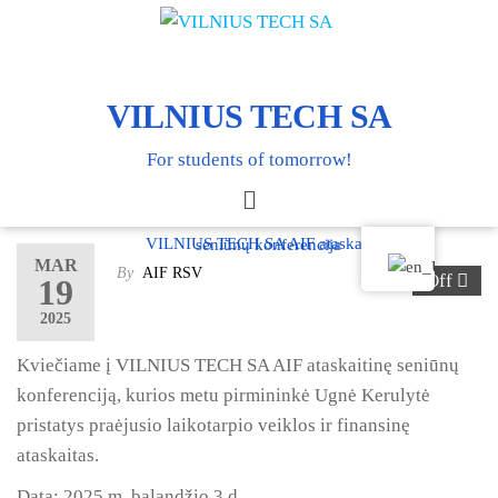
VILNIUS TECH SA
For students of tomorrow!
VILNIUS TECH SA AIF ataskaitinė seniūnų konferencija
MAR
By
AIF RSV
Off
19
2025
Kviečiame į VILNIUS TECH SA AIF ataskaitinę seniūnų
konferenciją, kurios metu pirmininkė Ugnė Kerulytė
pristatys praėjusio laikotarpio veiklos ir finansinę
ataskaitas.
Data: 2025 m. balandžio 3 d.