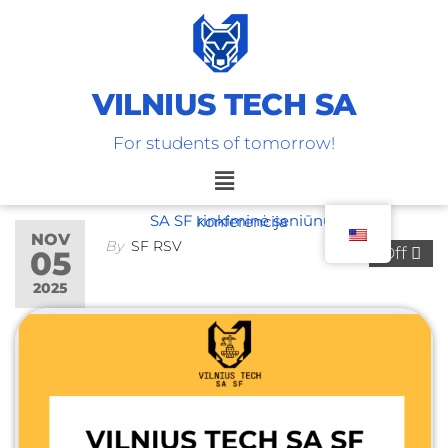
VILNIUS TECH SA
For students of tomorrow!
SA SF rinkiminė seniūnų konferencija
NOV
By
SF RSV
Off
05
2025