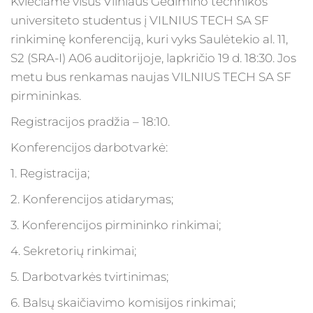
Kviečiame visus Vilniaus Gedimino technikos
universiteto studentus į VILNIUS TECH SA SF
rinkiminę konferenciją, kuri vyks Saulėtekio al. 11,
S2 (SRA-I) A06 auditorijoje, lapkričio 19 d. 18:30. Jos
metu bus renkamas naujas VILNIUS TECH SA SF
pirmininkas.
Registracijos pradžia – 18:10.
Konferencijos darbotvarkė:
1. Registracija;
2. Konferencijos atidarymas;
3. Konferencijos pirmininko rinkimai;
4. Sekretorių rinkimai;
5. Darbotvarkės tvirtinimas;
6. Balsų skaičiavimo komisijos rinkimai;