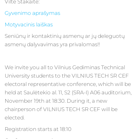
Viltė Štakaitė:
Gyvenimo aprašymas
Motyvacinis laiškas
Seniūnų ir kontaktinių asmenų ar jų deleguotų
asmenų dalyvavimas yra privalomas!!
We invite you all to Vilnius Gediminas Technical
University students to the VILNIUS TECH SR CEF
electoral representative conference, which will be
held at Saulėtekio al. 11, S2 (SRA-I) A06 auditorium,
November 19th at 18:30. During it, a new
chairperson of VILNIUS TECH SR CEF will be
elected.
Registration starts at 18:10