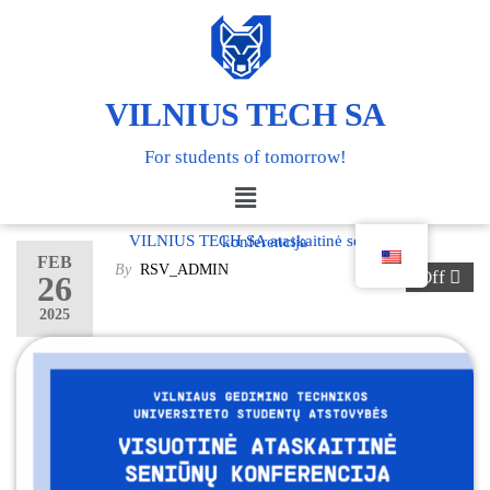
VILNIUS TECH SA
For students of tomorrow!
VILNIUS TECH SA ataskaitinė seniūnų konferencija
FEB
By
RSV_ADMIN
Off
26
2025