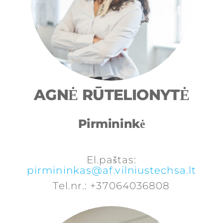
AGNĖ RŪTELIONYTĖ
Pirmininkė
El.paštas:
pirmininkas@af.vilniustechsa.lt
Tel.nr.: +37064036808