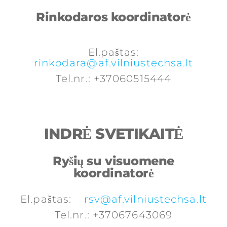
Rinkodaros koordinatorė
El.paštas:
rinkodara@af.vilniustechsa.lt
Tel.nr.: +37060515444
INDRĖ SVETIKAITĖ
Ryšių su visuomene
koordinatorė
El.paštas:
rsv@af.vilniustechsa.lt
Tel.nr.: +37067643069