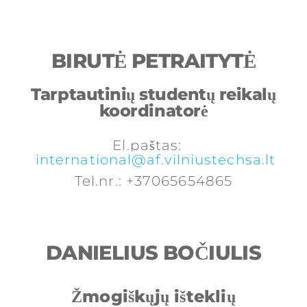
BIRUTĖ PETRAITYTĖ
Tarptautinių studentų reikalų
koordinatorė
El.paštas:
international@af.vilniustechsa.lt
Tel.nr.: +37065654865
DANIELIUS BOČIULIS
Žmogiškųjų išteklių