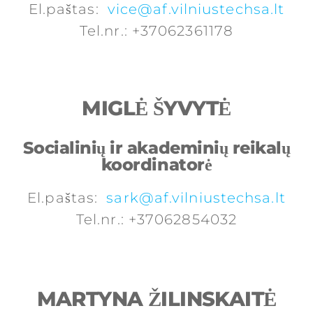
El.paštas:
vice@af.vilniustechsa.lt
Tel.nr.: +37062361178
MIGLĖ ŠYVYTĖ
Socialinių ir akademinių reikalų
koordinatorė
El.paštas:
sark@af.vilniustechsa.lt
Tel.nr.: +37062854032
MARTYNA ŽILINSKAITĖ