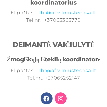
koordinatorius
El.paštas:
hr@af.vilniustechsa.lt
Tel.nr.: +37063363779
DEIMANTĖ VAIČIULYTĖ
Žmogiškųjų išteklių koordinatorė
El.paštas:
hr@af.vilniustechsa.lt
Tel.nr.: +37065252147