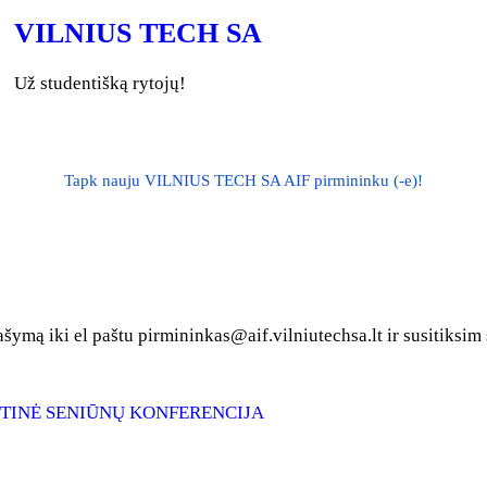
VILNIUS TECH SA
Už studentišką rytojų!
Tapk nauju VILNIUS TECH SA AIF pirmininku (-e)!
ymą iki el paštu pirmininkas@aif.vilniutechsa.lt ir susitiksim
AITINĖ SENIŪNŲ KONFERENCIJA