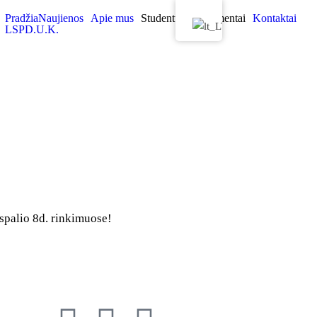
Pradžia
Naujienos
Apie mus
Studentui
Dokumentai
Kontaktai
LSP
D.U.K.
 spalio 8d. rinkimuose!