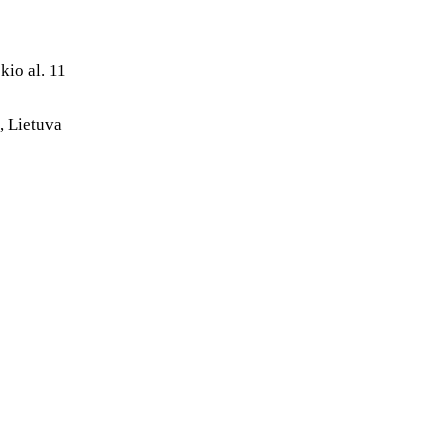
VILNIUS
STUDEN
TECH SA
Atmintinė
kio al. 11
Apie mus
LSP
, Lietuva
Kontaktai
D.U.K.
Bendradarbiaukime