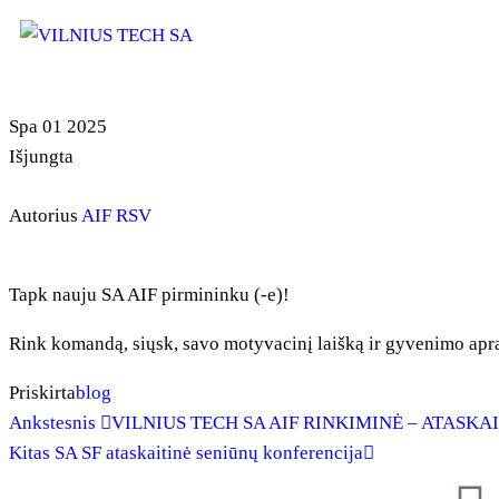
Spa
01
2025
Išjungta
Autorius
AIF RSV
Tapk nauju SA AIF pirmininku (-e)!
Rink komandą, siųsk, savo motyvacinį laišką ir gyvenimo apraš
Priskirta
blog
Ankstesnis
VILNIUS TECH SA AIF RINKIMINĖ – ATASK
Kitas
SA SF ataskaitinė seniūnų konferencija