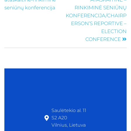
seniūnų konferencija
RINKIMINĖ SENIŪNŲ
KONFERENCIJA/CHAIRP
ERSON’S REPORTIVE –
ELECTION
CONFERENCE
Saulėtekio al. 11
S2 A20
Vilnius, Lietuva