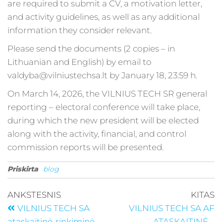
are required to submit a CV, a motivation letter,
and activity guidelines, as well as any additional
information they consider relevant.
Please send the documents (2 copies – in
Lithuanian and English) by email to
valdyba@vilniustechsa.lt by January 18, 23:59 h.
On March 14, 2026, the VILNIUS TECH SR general
reporting – electoral conference will take place,
during which the new president will be elected
along with the activity, financial, and control
commission reports will be presented.
Priskirta
blog
ANKSTESNIS
KITAS
VILNIUS TECH SA
VILNIUS TECH SA AF
ataskaitinė-rinkiminė
ATASKAITINĖ –