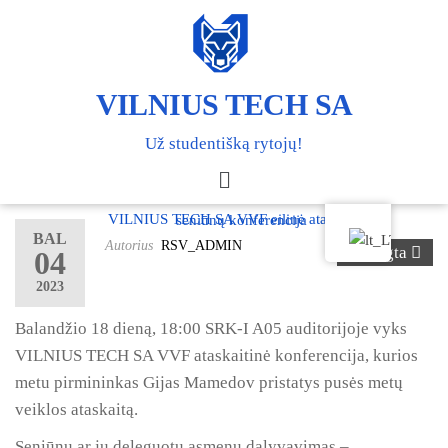
VILNIUS TECH SA
Už studentišką rytojų!
VILNIUS TECH SA VVF eilinė ataskaitinė seniūnų konferencija
BAL
Autorius
RSV_ADMIN
Išjungta
04
2023
Balandžio 18 dieną, 18:00 SRK-I A05 auditorijoje vyks
VILNIUS TECH SA VVF ataskaitinė konferencija, kurios
metu pirmininkas Gijas Mamedov pristatys pusės metų
veiklos ataskaitą.
Seniūnų ar jų deleguotų asmenų dalyvavimas –