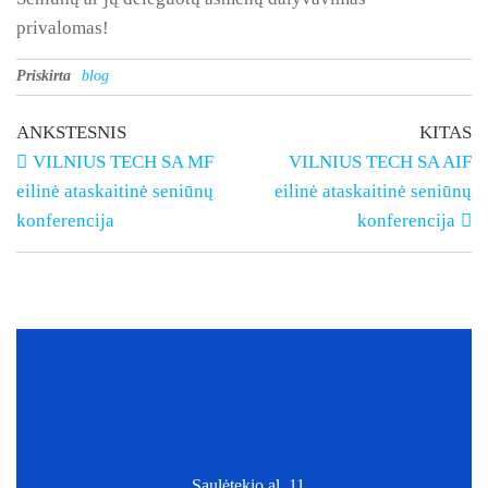
privalomas!
Priskirta
blog
ANKSTESNIS
KITAS
VILNIUS TECH SA MF
VILNIUS TECH SA AIF
eilinė ataskaitinė seniūnų
eilinė ataskaitinė seniūnų
konferencija
konferencija
Saulėtekio al. 11